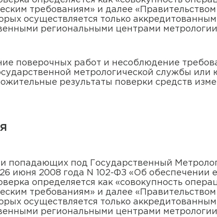
верка определяется как «совокупность опера
ческим требованиям» и далее «Правительство
торых осуществляется только аккредитованным
венными региональными центрами метрологии
ние поверочных работ и несоблюдение требо
осударственной метрологической службы или 
ожительные результаты поверки средств изм
ия
ии попадающих под Государственный Метроло
26 июня 2008 года N 102-ФЗ «Об обеспечении 
верка определяется как «совокупность опера
ческим требованиям» и далее «Правительство
торых осуществляется только аккредитованным
венными региональными центрами метрологии