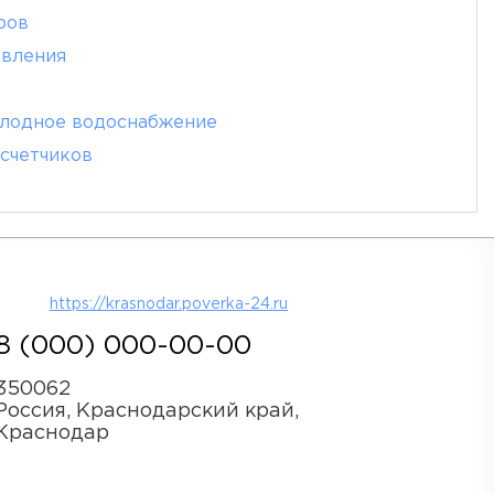
ров
авления
олодное водоснабжение
счетчиков
https://krasnodar.poverka-24.ru
8 (000) 000-00-00
350062
Россия, Краснодарский край,
Краснодар